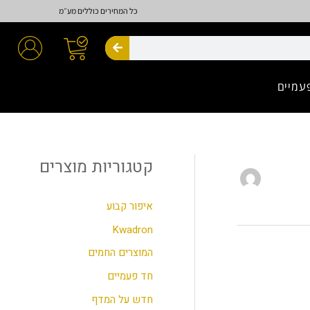
כל המחירים כוללים מע״מ
חיפוש
עמיים
קטגוריות מוצרים
ח
י
פ
איפור קבוע
ו
Kwadron
ש
המוצרים החמים
ע
חד פעמיים
ב
חדש על המדף
ו