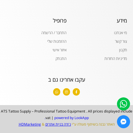
מידע
פרופיל
מי אנחנו
התחבר / הרשמה
צור קשר
ההזמנות שלי
תקנון
איזור אישי
מדיניות החזרות
התנתק
עקבו אחרינו גם ב
W
I
F
h
n
a
a
s
c
t
t
e
s
a
b
a
g
o
p
r
o
ATS Tattoo Supply – Professional Tattoo Equipment . All prices displayed include
p
a
k
m
-
vat |
powered by LookApp.
f
האתר נבנה בשיתוף פעולה ע"י
ג'ודה בניית אתרים
&
HDMarketing