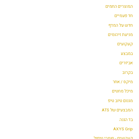
המוצרים החמים
חד פעמיים
חדש על המדף
מניעת זיהומים
קעקועים
במבצע
אביזרים
בקרוב
מיקס / אחר
מיכל מחטים
מגנום טיוב טיפ
המבצעים של ATS
בד הגנה
AXYS Grip
קעקועים - חומרי טיפול