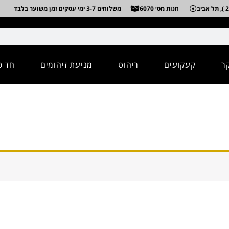
חנות מס׳ 6070
משלוחים 3-7 ימי עסקים זמן משוער בלבד
ר
קעקועים
ריהוט
מניעת זיהומים
חד פ