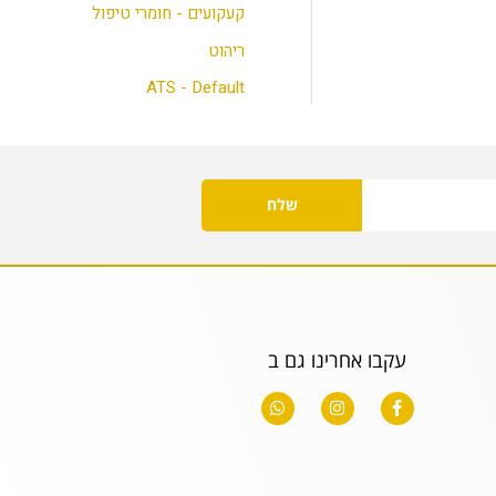
קעקועים - חומרי טיפול
ריהוט
ATS - Default
שלח
עקבו אחרינו גם ב
W
I
F
h
n
a
a
s
c
t
t
e
s
a
b
a
g
o