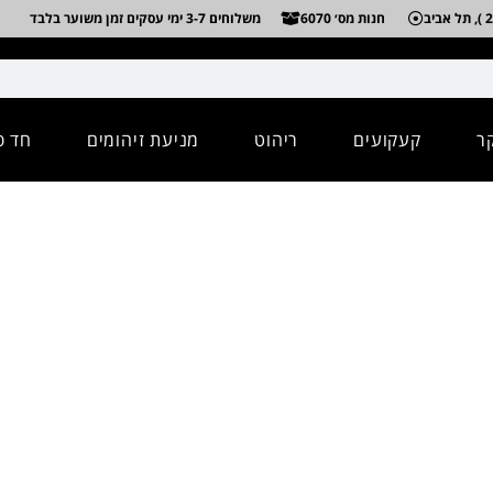
חנות מס׳ 6070
משלוחים 3-7 ימי עסקים זמן משוער בלבד
ר
קעקועים
ריהוט
מניעת זיהומים
חד פ