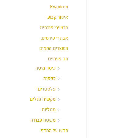
י
י
Kwadron
מ
מ
איפור קבוע
ל
ל
מכשירי פירסינג
י
י
אביזרי פירסינג
המוצרים החמים
חד פעמיים
כיסוי מיטה
כפפות
פלסטרים
מקשיח נוזלים
מטליות
משטח עבודה
חדש על המדף