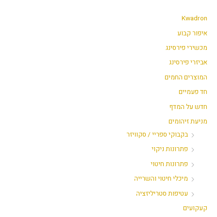
י
ק
נ
ס
Kwadron
י
י
איפור קבוע
מ
מ
מכשירי פירסינג
ל
ל
אביזרי פירסינג
י
י
המוצרים החמים
חד פעמיים
חדש על המדף
מניעת זיהומים
בקבוקי ספריי / סקוויזר
פתרונות ניקוי
פתרונות חיטוי
מיכלי חיטוי והשרייה
עטיפות סטריליזציה
קעקועים