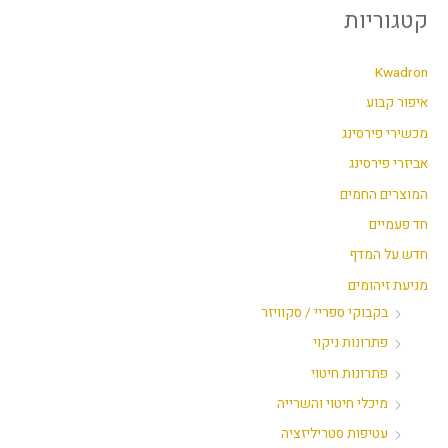
קטגוריות
Kwadron
איפור קבוע
מכשירי פירסינג
אביזרי פירסינג
המוצרים החמים
חד פעמיים
חדש על המדף
מניעת זיהומים
בקבוקי ספריי / סקוויזר
פתרונות ניקוי
פתרונות חיטוי
מיכלי חיטוי והשרייה
עטיפות סטריליזציה