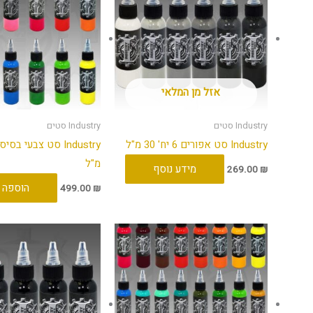
אזל מן המלאי
Industry סטים
Industry סטים
Industry סט אפורים 6 יח' 30 מ"ל
מ"ל
מידע נוסף
269.00
₪
הוספה 
499.00
₪