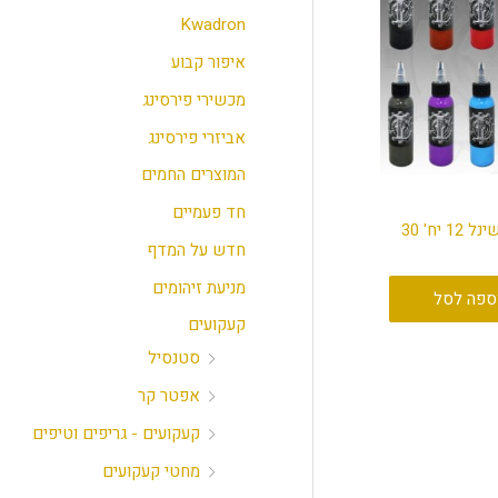
י
י
Kwadron
מ
מ
איפור קבוע
ל
ל
מכשירי פירסינג
י
י
אביזרי פירסינג
המוצרים החמים
חד פעמיים
Industry סט טרדישינל 12 יח' 30
חדש על המדף
מניעת זיהומים
ספה לסל
קעקועים
סטנסיל
אפטר קר
קעקועים - גריפים וטיפים
מחטי קעקועים