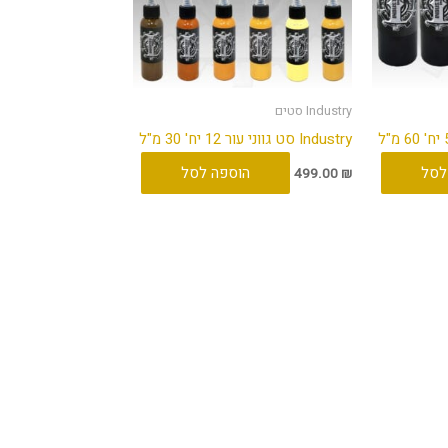
Industry סטים
Industry סט גווני עור 12 יח' 30 מ"ל
לסל
הוספה לסל
499.00
₪