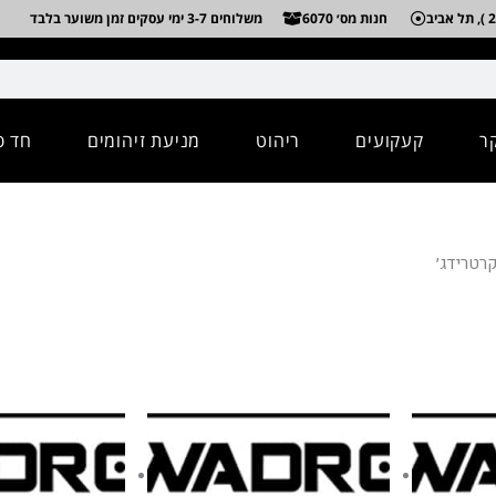
חנות מס׳ 6070
משלוחים 3-7 ימי עסקים זמן משוער בלבד
ר
קעקועים
ריהוט
מניעת זיהומים
חד פ