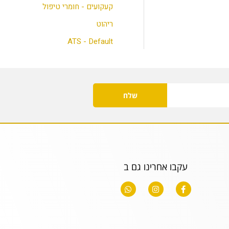
קעקועים - חומרי טיפול
ריהוט
ATS - Default
שלח
עקבו אחרינו גם ב
W
I
F
h
n
a
a
s
c
t
t
e
s
a
b
a
g
o