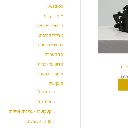
י
י
Kwadron
מ
מ
איפור קבוע
ל
ל
מכשירי פירסינג
י
י
אביזרי פירסינג
המוצרים החמים
חד פעמיים
חדש על המדף
מניעת זיהומים
1,0
קעקועים
סטנסיל
אפטר קר
קעקועים - גריפים וטיפים
מחטי קעקועים