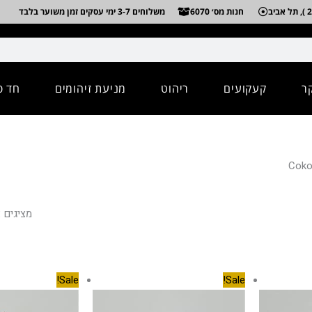
חנות מס׳ 6070
משלוחים 3-7 ימי עסקים זמן משוער בלבד
ר
קעקועים
ריהוט
מניעת זיהומים
חד פ
מציגים את כל 
מחיר
המחיר
המחיר
המחיר
Sale!
Sale!
נוכחי
המקורי
הנוכחי
המקורי
וא:
היה:
הוא:
היה:
550.00 ₪.
910.00 ₪.
1,300.00 ₪.
1,085.00 ₪