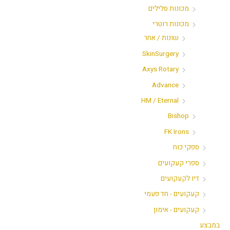
מכונות סלילים
מכונות רוטרי
שונות / אחר
SkinSurgery
Axys Rotary
Advance
HM / Eternal
Bishop
FK Irons
ספקי כוח
ספרי קעקועים
דיו לקעקועים
קעקועים - חד פעמי
קעקועים - אימון
במבצע