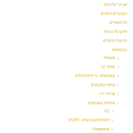
אביזרי פירסינג
המוצרים החמים
חד פעמיים
חדש על המדף
מניעת זיהומים
קעקועים
סטנסיל
אפטר קר
קעקועים - גריפים וטיפים
מחטי קעקועים
אביזרי דיו
מכונות קעקועים
EZ
מכונות קעקועים - חלקים
Cheyenne