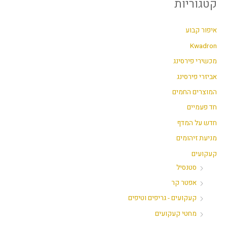
קטגוריות
י
ק
נ
ס
איפור קבוע
י
י
Kwadron
מ
מ
מכשירי פירסינג
ל
ל
אביזרי פירסינג
י
י
המוצרים החמים
חד פעמיים
חדש על המדף
מניעת זיהומים
קעקועים
סטנסיל
אפטר קר
קעקועים - גריפים וטיפים
מחטי קעקועים