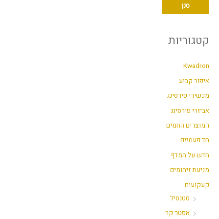
סנן
י
י
ר
ר
מ
מ
קטגוריות
י
ק
נ
ס
Kwadron
י
י
איפור קבוע
מ
מ
מכשירי פירסינג
ל
ל
אביזרי פירסינג
י
י
המוצרים החמים
חד פעמיים
חדש על המדף
מניעת זיהומים
קעקועים
סטנסיל
אפטר קר