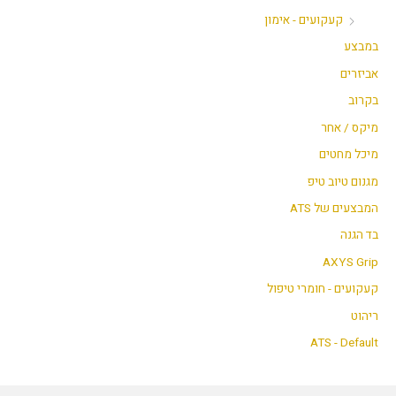
קעקועים - אימון
במבצע
אביזרים
בקרוב
מיקס / אחר
מיכל מחטים
מגנום טיוב טיפ
המבצעים של ATS
בד הגנה
AXYS Grip
קעקועים - חומרי טיפול
ריהוט
ATS - Default