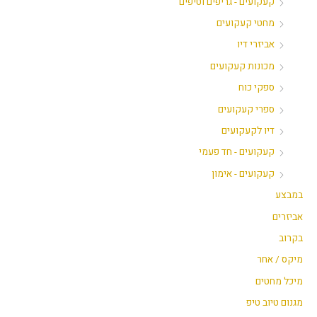
קעקועים - גריפים וטיפים
מחטי קעקועים
אביזרי דיו
מכונות קעקועים
ספקי כוח
ספרי קעקועים
דיו לקעקועים
קעקועים - חד פעמי
קעקועים - אימון
במבצע
אביזרים
בקרוב
מיקס / אחר
מיכל מחטים
מגנום טיוב טיפ