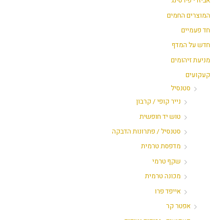
אביזרי פירסינג
י
י
המוצרים החמים
חד פעמיים
חדש על המדף
מניעת זיהומים
קעקועים
סטנסיל
נייר קופי / קרבון
טוש יד חופשית
סטנסיל / פתרונות הדבקה
מדפסת טרמית
שקף טרמי
מכונה טרמית
אייפד פרו
אפטר קר