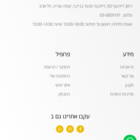
רחוב דיזינגוף 50, דיזינגוף סנטר בניין ב׳, קומה שנייה, תל אביב
טלפון : 03-6859191
שעות פתיחה: ראשון עד חמישי: 10:00-18:00 שישי: 10:00-14:00
מידע
פרופיל
מי אנחנו
התחבר / הרשמה
צור קשר
ההזמנות שלי
תקנון
איזור אישי
מדיניות החזרות
התנתק
עקבו אחרינו גם ב
W
I
F
h
n
a
a
s
c
t
t
e