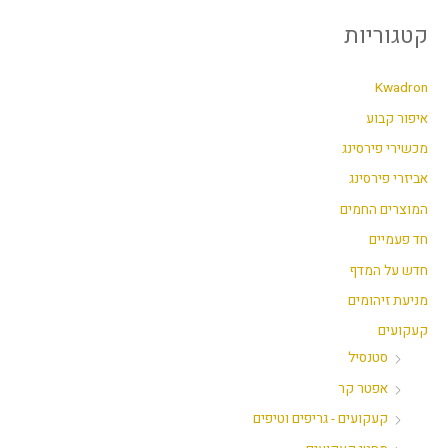
מ
מ
קטגוריות
י
ק
נ
ס
Kwadron
י
י
איפור קבוע
מ
מ
מכשירי פירסינג
ל
ל
אביזרי פירסינג
י
י
המוצרים החמים
חד פעמיים
חדש על המדף
מניעת זיהומים
קעקועים
סטנסיל
אפטר קר
קעקועים - גריפים וטיפים