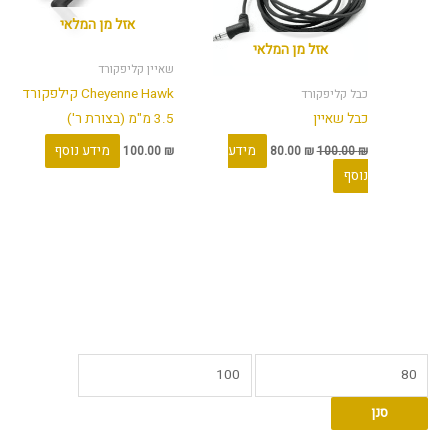
אזל מן המלאי
אזל מן המלאי
שאיין קליפקורד
Cheyenne Hawk קילפקורד
כבל קליפקורד
כבל שאיין
3.5 מ"מ (בצורת ר')
מידע
מידע נוסף
100.00
₪
80.00
₪
100.00
₪
נוסף
מ
מ
ח
ח
סנן
י
י
ר
ר