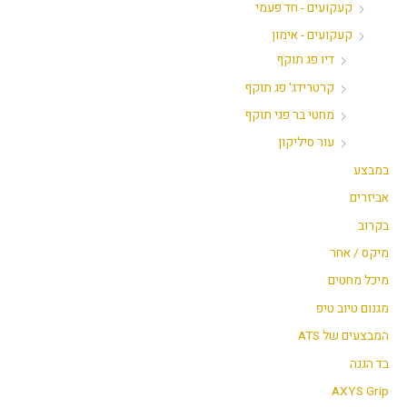
קעקועים - חד פעמי
קעקועים - אימון
דיו פג תוקף
קרטרידג' פג תוקף
מחטי בר פגי תוקף
עור סיליקון
במבצע
אביזרים
בקרוב
מיקס / אחר
מיכל מחטים
מגנום טיוב טיפ
המבצעים של ATS
בד הגנה
AXYS Grip