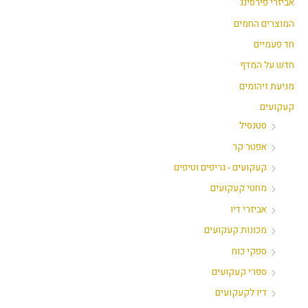
אביזרי פירסינג
י
י
המוצרים החמים
חד פעמיים
חדש על המדף
מניעת זיהומים
קעקועים
סטנסיל
אפטר קר
קעקועים - גריפים וטיפים
מחטי קעקועים
אביזרי דיו
מכונות קעקועים
ספקי כוח
ספרי קעקועים
דיו לקעקועים