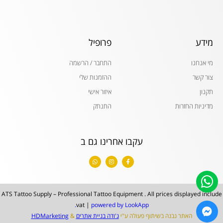
מידע
פרופיל
מי אנחנו
התחבר / הרשמה
צור קשר
ההזמנות שלי
תקנון
איזור אישי
מדיניות החזרות
התנתק
עקבו אחרינו גם ב
W
I
F
h
n
a
a
s
c
t
t
e
s
a
b
a
g
o
p
r
o
ATS Tattoo Supply – Professional Tattoo Equipment . All prices displayed include
p
a
k
m
-
vat |
powered by LookApp.
f
האתר נבנה בשיתוף פעולה ע"י
ג'ודה בניית אתרים
&
HDMarketing