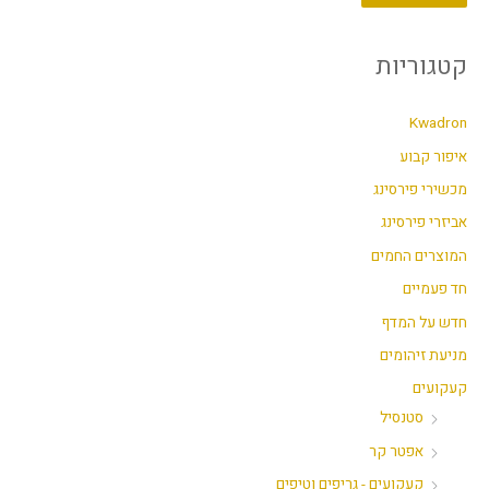
ר
ר
מ
מ
קטגוריות
י
ק
נ
ס
Kwadron
י
י
איפור קבוע
מ
מ
מכשירי פירסינג
ל
ל
אביזרי פירסינג
י
י
המוצרים החמים
חד פעמיים
חדש על המדף
מניעת זיהומים
קעקועים
סטנסיל
אפטר קר
קעקועים - גריפים וטיפים