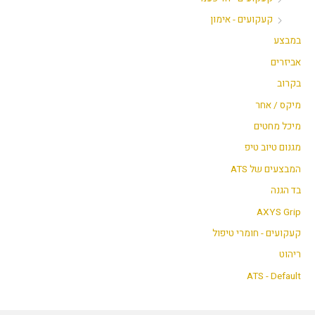
קעקועים - אימון
במבצע
אביזרים
בקרוב
מיקס / אחר
מיכל מחטים
מגנום טיוב טיפ
המבצעים של ATS
בד הגנה
AXYS Grip
קעקועים - חומרי טיפול
ריהוט
ATS - Default