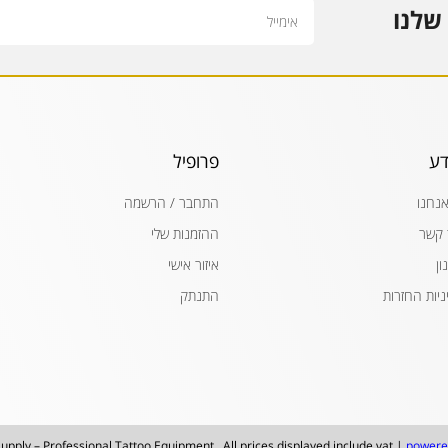
Email
שלנו
דע
פרופיל
אנחנו
התחבר / הרשמה
 קשר
ההזמנות שלי
ון
איזור אישי
ניות החזרות
התנתק
upply – Professional Tattoo Equipment . All prices displayed include vat |
powere