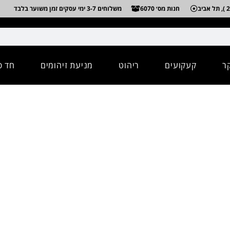
חנות מס׳ 6070
משלוחים 3-7 ימי עסקים זמן משוער בלבד
ר
קעקועים
ריהוט
מניעת זיהומים
חד פ