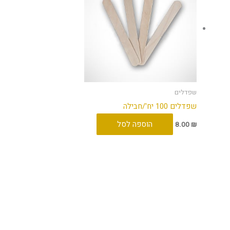
שפדלים
שפדלים 100 יח'/חבילה
הוספה לסל
8.00
₪