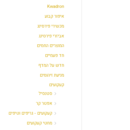
י
י
Kwadron
מ
מ
איפור קבוע
ל
ל
מכשירי פירסינג
י
י
אביזרי פירסינג
המוצרים החמים
חד פעמיים
חדש על המדף
מניעת זיהומים
קעקועים
סטנסיל
אפטר קר
קעקועים - גריפים וטיפים
מחטי קעקועים