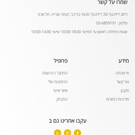
שמרו על קשר
רחוב דיזינגוף 50, דיזינגוף סנטר בניין ב׳, קומה שנייה, תל אביב
טלפון : 03-6859191
שעות פתיחה: ראשון עד חמישי: 10:00-18:00 שישי: 10:00-14:00
מידע
פרופיל
מי אנחנו
התחבר / הרשמה
צור קשר
ההזמנות שלי
תקנון
איזור אישי
מדיניות החזרות
התנתק
עקבו אחרינו גם ב
W
I
F
h
n
a