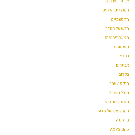
אביזרי פירסינג
י
י
המוצרים החמים
חד פעמיים
חדש על המדף
מניעת זיהומים
קעקועים
במבצע
אביזרים
בקרוב
מיקס / אחר
מיכל מחטים
מגנום טיוב טיפ
המבצעים של ATS
בד הגנה
AXYS Grip