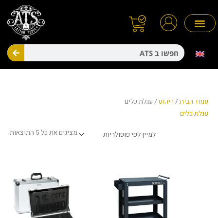
ילוג
תוכן
חיפו
מניעת זיהומים
חד פעמיים
ממוי
עמוד הבית
/
ריהוט
/ עגלת כלים
לפי
עגלת כלים
פופו
מציגים את כל ⁦5⁩ התוצאות