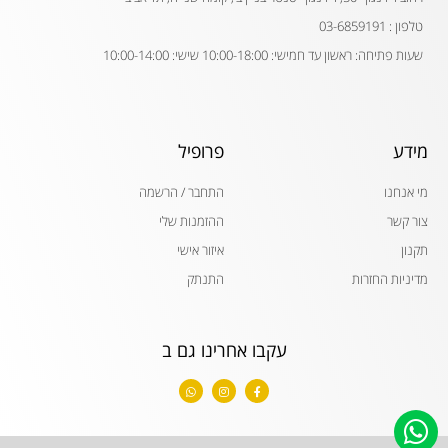
טלפון : 03-6859191
שעות פתיחה: ראשון עד חמישי: 10:00-18:00 שישי: 10:00-14:00
מידע
פרופיל
מי אנחנו
התחבר / הרשמה
צור קשר
ההזמנות שלי
תקנון
איזור אישי
מדיניות החזרות
התנתק
עקבו אחרינו גם ב
W
I
F
h
n
a
a
s
c
t
t
e
s
a
b
a
g
o