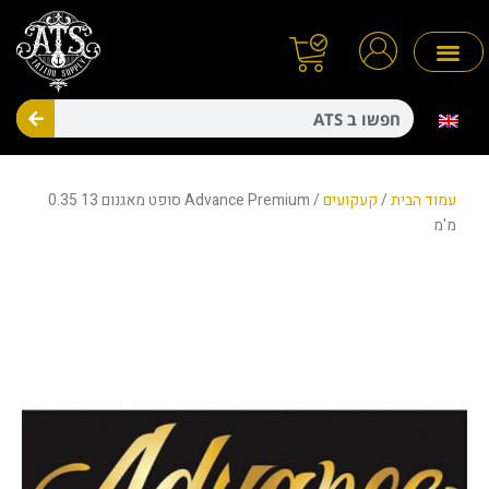
ילוג
תוכן
חיפו
מניעת זיהומים
חד פעמיים
עמוד הבית
/
קעקועים
/ Advance Premium סופט מאגנום 13 0.35
מ'מ