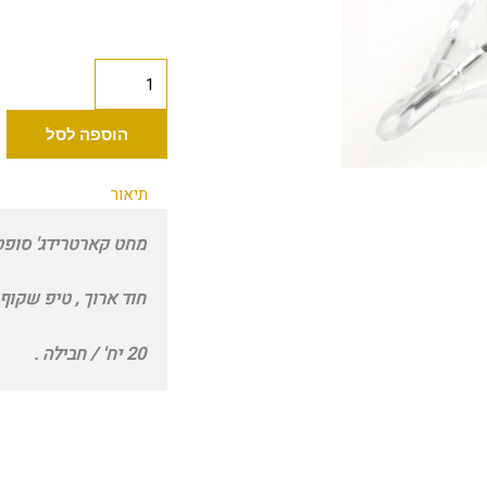
כמות
של
Advance
הוספה לסל
קרטרידג׳
סופט
תיאור
מאגנום
מחט קארטרידג' סופט מאגנום 9 ביג .35
9
ביג
חוד ארוך , טיפ שקוף 
0.35
מ"מ
20 יח' / חבילה .