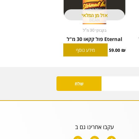
אזל מן המלאי
בקבוקי 30 מ"ל
Eternal פול קקאו 30 מ"ל
מידע נוסף
59.00
₪
שלח
עקבו אחרינו גם ב
W
I
F