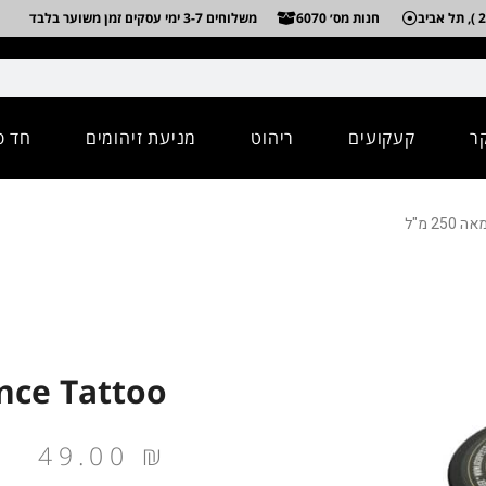
חנות מס׳ 6070
משלוחים 3-7 ימי עסקים זמן משוער בלבד
ר
קעקועים
ריהוט
מניעת זיהומים
חד פ
Advance Tattoo חמא
49.00
₪