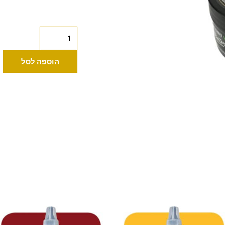
כמות
של
Advance
הוספה לסל
Tattoo
חמאה
250
מ"ל