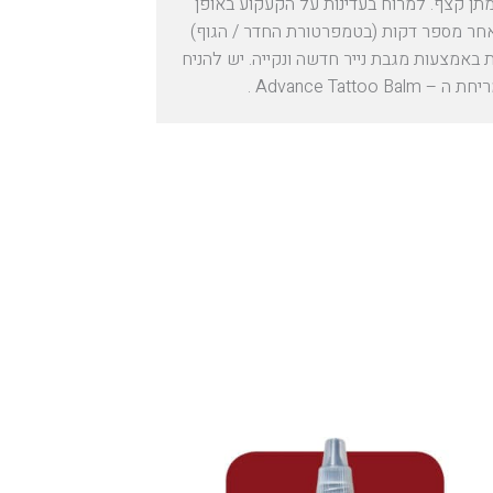
תן קצף. למרוח בעדינות על הקעקוע באופן
חר מספר דקות (בטמפרטורת החדר / הגוף)
באמצעות מגבת נייר חדשה ונקייה. יש להניח
Advance Tattoo .