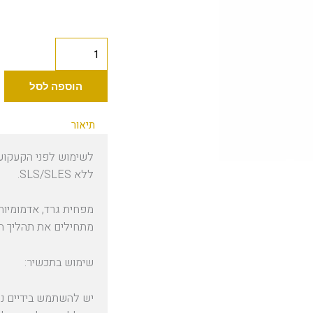
כמות
של
Advance
הוספה לסל
Tattoo
סבון
תיאור
קצף
לשימוש לפני הקעקוע,
200
ללא SLS/SLES.
מ"ל
מפחית גרד, אדמומיות
מתחילים את תהליך ה
שימוש בתכשיר:
יש להשתמש בידיים נק