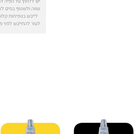
יש ללחוץ על הפיה למ
שווה ולשטוף במים לא
לייבש בטפיחות קלות 
לעור להתייבש לפני מריחת ה –  Balm