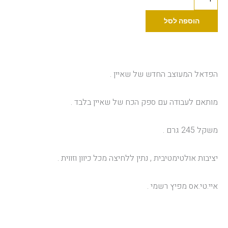
של
Cheyenee
הוספה לסל
Hawk
פדל
הפדאל המעוצב החדש של שאיין .
מותאם לעבודה עם ספק הכח של שאיין בלבד .
משקל 245 גרם .
יציבות אולטימטיבית , נתין ללחיצה מכל כיוון וזווית .
איי.טי.אס מפיץ רשמי .