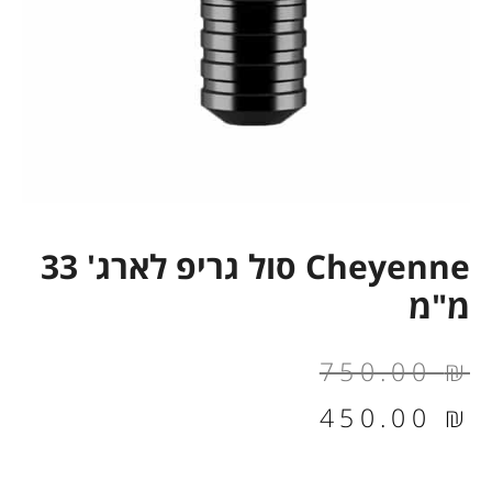
Cheyenne סול גריפ לארג' 33
מ"מ
המחיר
המחיר
750.00
₪
הנוכחי
המקורי
450.00
₪
הוא:
היה: