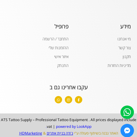
מידע
פרופיל
מי אנחנו
התחבר / הרשמה
צור קשר
ההזמנות שלי
תקנון
איזור אישי
מדיניות החזרות
התנתק
עקבו אחרינו גם ב
W
I
F
h
n
a
a
s
c
t
t
e
s
a
b
a
g
o
p
r
o
ATS Tattoo Supply – Professional Tattoo Equipment . All prices displayed include
p
a
k
m
-
vat |
powered by LookApp.
f
האתר נבנה בשיתוף פעולה ע"י
ג'ודה בניית אתרים
&
HDMarketing