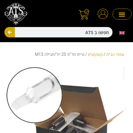
ילוג
תוכן
חיפו
מניעת זיהומים
חד פעמיים
עמוד הבית
/
קעקועים
/ גריפ חד"פ 25 יח'/חבילה M13