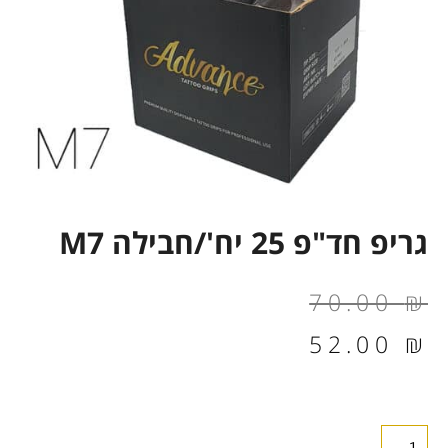
גריפ חד"פ 25 יח'/חבילה M7
המחיר
המחיר
70.00
₪
הנוכחי
המקורי
52.00
₪
הוא:
היה:
70.00 ₪.
52.00 ₪.
כמות