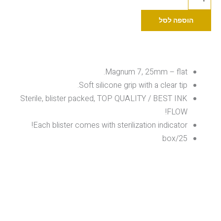
של
גריפ
הוספה לסל
חד"פ
25
יח'/חבילה
M7
Magnum 7, 25mm – flat.
Soft silicone grip with a clear tip.
Sterile, blister packed, TOP QUALITY / BEST INK
FLOW!
Each blister comes with sterilization indicator!
25/box