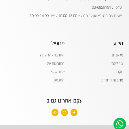
טלפון : 03-6859191
שעות פתיחה: ראשון עד חמישי: 10:00-18:00 שישי: 10:00-14:00
מידע
פרופיל
מי אנחנו
התחבר / הרשמה
צור קשר
ההזמנות שלי
תקנון
איזור אישי
מדיניות החזרות
התנתק
עקבו אחרינו גם ב
W
I
F
h
n
a
a
s
c
t
t
e
s
a
b
a
g
o