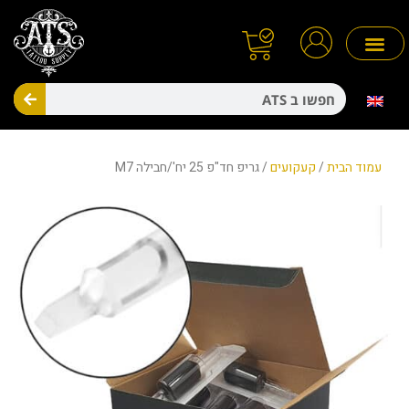
ילוג
תוכן
חיפו
מניעת זיהומים
חד פעמיים
עמוד הבית
/
קעקועים
/ גריפ חד"פ 25 יח'/חבילה M7