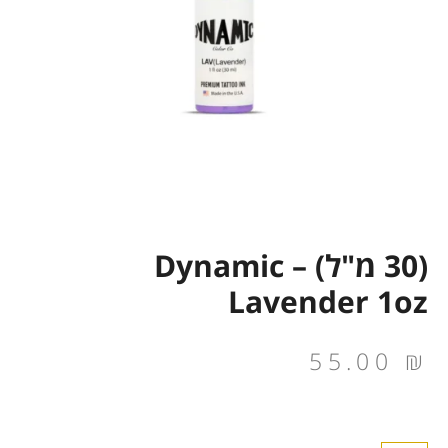
(30 מ"ל) Dynamic –
Lavender 1oz
55.00
₪