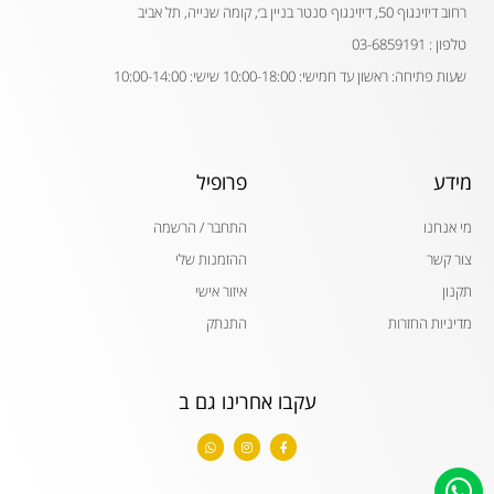
רחוב דיזינגוף 50, דיזינגוף סנטר בניין ב׳, קומה שנייה, תל אביב
טלפון : 03-6859191
שעות פתיחה: ראשון עד חמישי: 10:00-18:00 שישי: 10:00-14:00
מידע
פרופיל
מי אנחנו
התחבר / הרשמה
צור קשר
ההזמנות שלי
תקנון
איזור אישי
מדיניות החזרות
התנתק
עקבו אחרינו גם ב
W
I
F
h
n
a
a
s
c
t
t
e
s
a
b