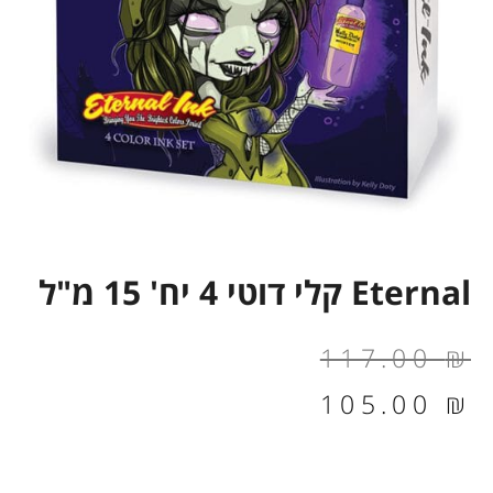
Eternal קלי דוטי 4 יח' 15 מ"ל
המחיר
המחיר
117.00
₪
הנוכחי
המקורי
105.00
₪
הוא:
היה: