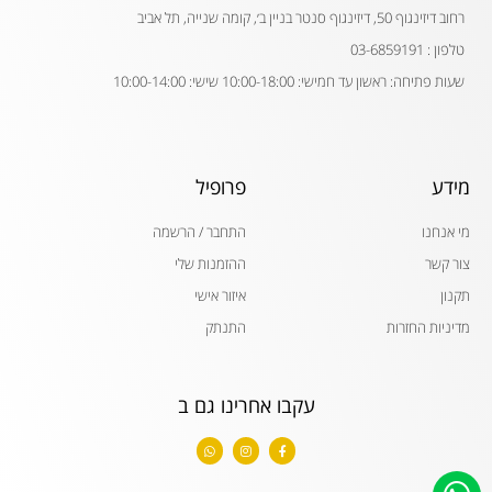
רחוב דיזינגוף 50, דיזינגוף סנטר בניין ב׳, קומה שנייה, תל אביב
טלפון : 03-6859191
שעות פתיחה: ראשון עד חמישי: 10:00-18:00 שישי: 10:00-14:00
מידע
פרופיל
מי אנחנו
התחבר / הרשמה
צור קשר
ההזמנות שלי
תקנון
איזור אישי
מדיניות החזרות
התנתק
עקבו אחרינו גם ב
W
I
F
h
n
a
a
s
c
t
t
e
s
a
b