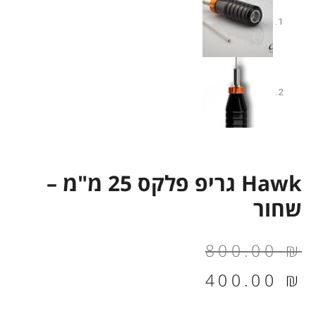
Hawk גריפ פלקס 25 מ"מ –
שחור
המחיר
המחיר
800.00
₪
הנוכחי
המקורי
400.00
₪
הוא:
היה: