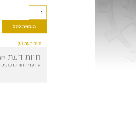
כמות
של
Industry
הוספה לסל
קרניישן
30
חוות דעת (0)
מ"ל
חוות דעת
רק 
אין עדיין חוות דעת.
יכו