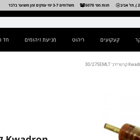
חנות מס׳ 6070
משלוחים 3-7 ימי עסקים זמן משוער בלבד
ר
קעקועים
ריהוט
מניעת זיהומים
חד פ
Kwadron קרטרידג׳ 30/27SEMLT