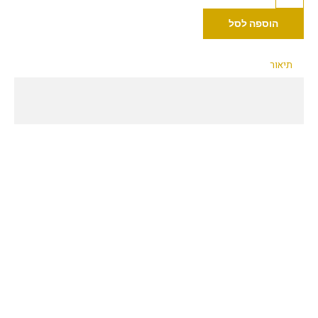
של
ברגי
הוספה לסל
מ4
200
תיאור
יח'/חבילה