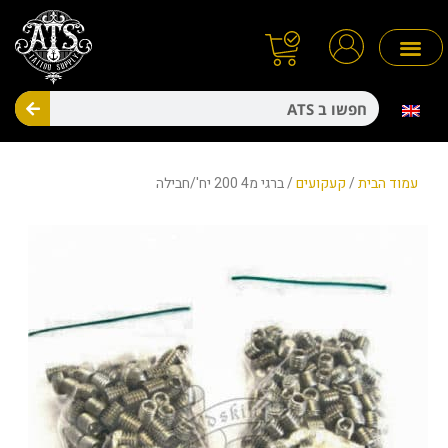
ילוג
תוכן
חיפו
מניעת זיהומים
חד פעמיים
עמוד הבית
/
קעקועים
/ ברגי מ4 200 יח'/חבילה