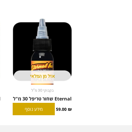
אזל מן המלאי
בקבוקי 30 מ"ל
Eternal שחור טריפל 30 מ"ל
l
מידע נוסף
59.00
₪