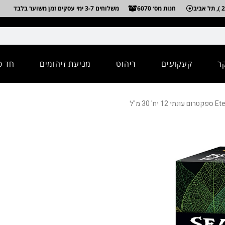
חנות מס׳ 6070
משלוחים 3-7 ימי עסקים זמן משוער בלבד
ר
קעקועים
ריהוט
מניעת זיהומים
חד פ