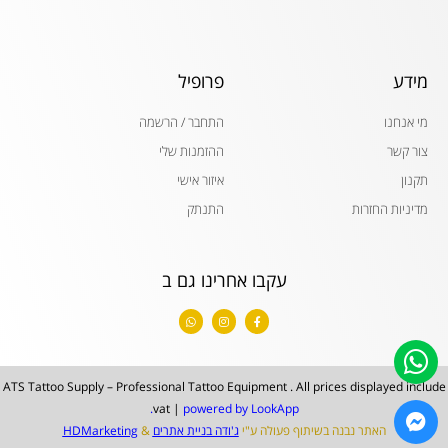
מידע
פרופיל
מי אנחנו
התחבר / הרשמה
צור קשר
ההזמנות שלי
תקנון
איזור אישי
מדיניות החזרות
התנתק
עקבו אחרינו גם ב
W
I
F
h
n
a
a
s
c
t
t
e
s
a
b
a
g
o
p
r
o
ATS Tattoo Supply – Professional Tattoo Equipment . All prices displayed include
p
a
k
m
-
vat |
powered by LookApp.
f
האתר נבנה בשיתוף פעולה ע"י
ג'ודה בניית אתרים
&
HDMarketing