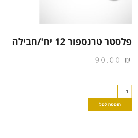
פלסטר טרנספור 12 יח'/חבילה
90.00
₪
כמות
של
פלסטר
הוספה לסל
טרנספור
12
יח'/חבילה