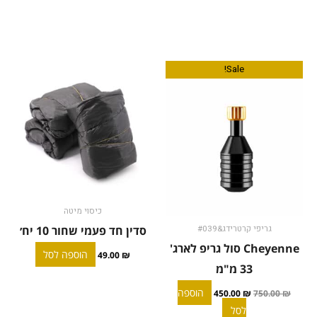
100
יח'/חבילה
המחיר
המחיר
Sale!
המקורי
הנוכחי
היה:
הוא:
450.00 ₪.
750.00 ₪.
כיסוי מיטה
סדין חד פעמי שחור 10 יח׳
גריפי קרטרידג&#039
Cheyenne סול גריפ לארג'
הוספה לסל
49.00
₪
33 מ"מ
הוספה
450.00
₪
750.00
₪
לסל