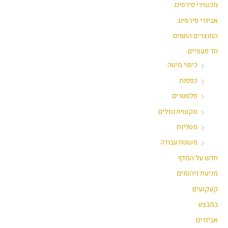
מכשירי פירסינג
אביזרי פירסינג
המוצרים החמים
חד פעמיים
כיסוי מיטה
כפפות
פלסטרים
מקשיח נוזלים
מטליות
משטח עבודה
חדש על המדף
מניעת זיהומים
קעקועים
במבצע
אביזרים