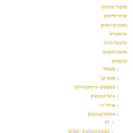
מ
מ
מכשירי פירסינג
ל
ל
אביזרי פירסינג
י
י
המוצרים החמים
חד פעמיים
חדש על המדף
מניעת זיהומים
קעקועים
סטנסיל
אפטר קר
קעקועים - גריפים וטיפים
מחטי קעקועים
אביזרי דיו
מכונות קעקועים
EZ
מכונות קעקועים - חלקים