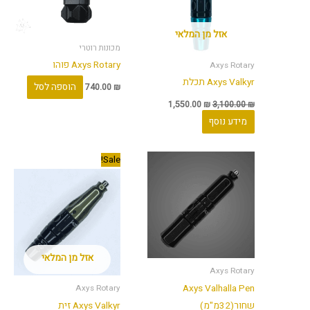
אזל מן המלאי
מכונות רוטרי
Axys Rotary פוהו
Axys Rotary
Axys Valkyr תכלת
הוספה לסל
740.00
₪
1,550.00
₪
3,100.00
₪
מידע נוסף
המחיר
המחיר
Sale!
המקורי
הנוכחי
היה:
הוא:
1,550.00 ₪.
3,100.00 ₪.
אזל מן המלאי
Axys Rotary
Axys Valhalla Pen
Axys Rotary
שחור(32מ"מ)
Axys Valkyr זית