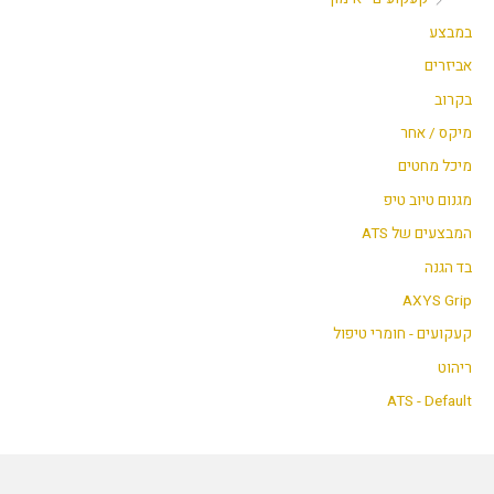
במבצע
אביזרים
בקרוב
מיקס / אחר
מיכל מחטים
מגנום טיוב טיפ
המבצעים של ATS
בד הגנה
AXYS Grip
קעקועים - חומרי טיפול
ריהוט
ATS - Default