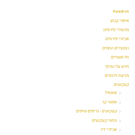
י
ק
נ
ס
Kwadron
י
י
איפור קבוע
מ
מ
מכשירי פירסינג
ל
ל
אביזרי פירסינג
י
י
המוצרים החמים
חד פעמיים
חדש על המדף
מניעת זיהומים
קעקועים
סטנסיל
אפטר קר
קעקועים - גריפים וטיפים
מחטי קעקועים
אביזרי דיו