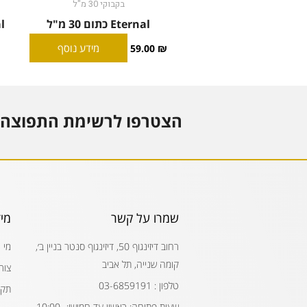
בקבוקי 30 מ"ל
Eternal כתום 30 מ"ל
rnal
מידע נוסף
59.00
₪
הצטרפו לרשימת התפוצה 
שמרו על קשר
מי
רחוב דיזינגוף 50, דיזינגוף סנטר בניין ב׳,
מי 
קומה שנייה, תל אביב
צור
טלפון : 03-6859191
תקנ
שעות פתיחה: ראשון עד חמישי: 10:00-