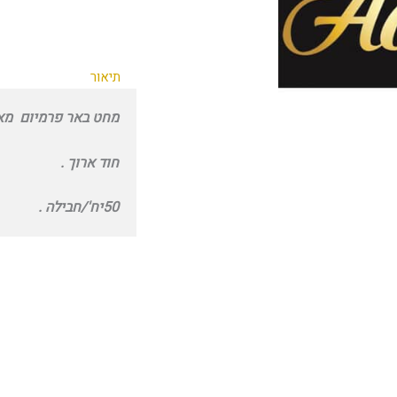
תיאור
מחט באר פרמיום מאגנום 7 .35
חוד ארוך .
50יח'/חבילה .