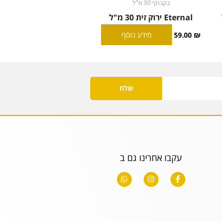
בקבוקי 30 מ"ל
Eternal ירוק זית 30 מ"ל
מידע נוסף
59.00
₪
שלח
עקבו אחרינו גם ב
W
I
F
h
n
a
a
s
c
t
t
e
s
a
b
a
g
o
p
r
o