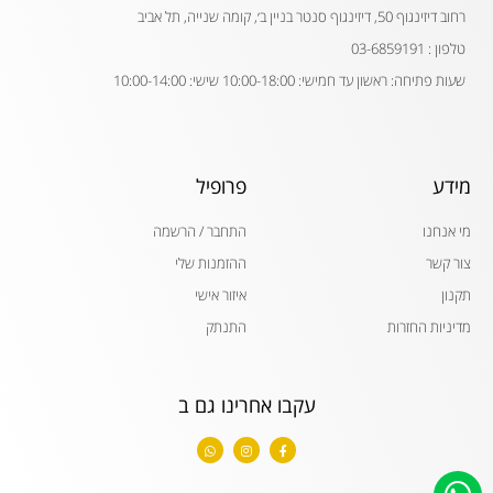
רחוב דיזינגוף 50, דיזינגוף סנטר בניין ב׳, קומה שנייה, תל אביב
טלפון : 03-6859191
שעות פתיחה: ראשון עד חמישי: 10:00-18:00 שישי: 10:00-14:00
מידע
פרופיל
מי אנחנו
התחבר / הרשמה
צור קשר
ההזמנות שלי
תקנון
איזור אישי
מדיניות החזרות
התנתק
עקבו אחרינו גם ב
W
I
F
h
n
a
a
s
c
t
t
e
s
a
b