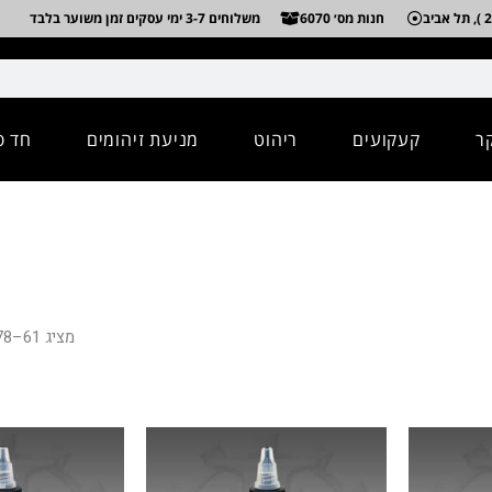
חנות מס׳ 6070
משלוחים 3-7 ימי עסקים זמן משוער בלבד
ר
קעקועים
ריהוט
מניעת זיהומים
חד פ
מציג 61–78 מתוך 78 תוצאות