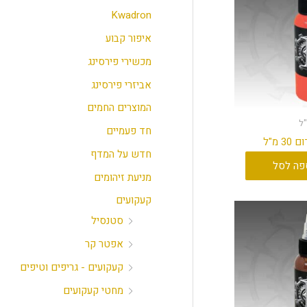
י
י
Kwadron
מ
מ
איפור קבוע
ל
ל
מכשירי פירסינג
י
י
אביזרי פירסינג
המוצרים החמים
חד פעמיים
חדש על המדף
פה לסל
מניעת זיהומים
קעקועים
סטנסיל
אפטר קר
קעקועים - גריפים וטיפים
מחטי קעקועים